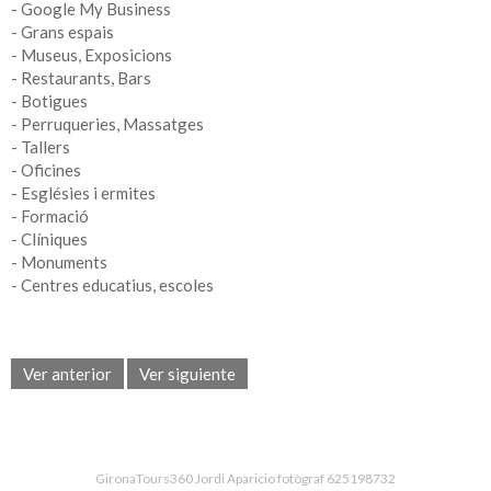
- Google My Business
- Grans espais
- Museus, Exposicions
- Restaurants, Bars
- Botigues
- Perruqueries, Massatges
- Tallers
- Oficines
- Esglésies i ermites
- Formació
- Clíniques
- Monuments
- Centres educatius, escoles
Ver anterior
Ver siguiente
GironaTours360 Jordi Aparicio fotògraf 625198732