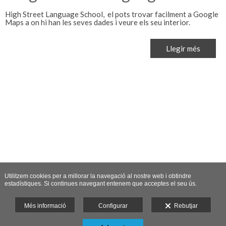
High Street Language School, el pots trovar facilment a Google
Maps a on hi han les seves dades i veure els seu interior.
Llegir més
Utilitzem cookies per a millorar la navegació al nostre web i obtindre
estadístiques. Si continues navegant entenem que acceptes el seu ús.
Més informació
Configurar
Rebutjar