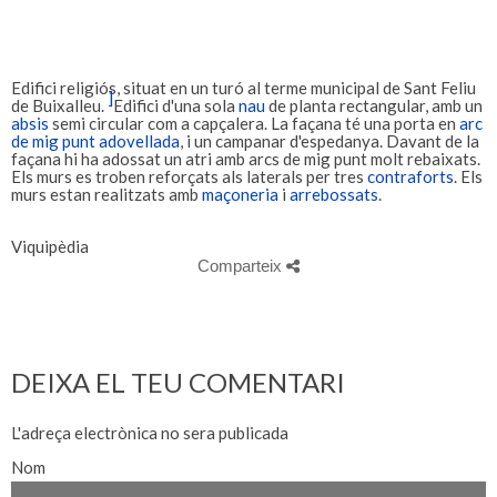
Edifici religiós, situat en un turó al terme municipal de Sant Feliu
]
de Buixalleu.
Edifici d'una sola
nau
de planta rectangular, amb un
absis
semi circular com a capçalera.
La façana té una porta en
arc
de mig punt
adovellada
, i un campanar d'espedanya. Davant de la
façana hi ha adossat un atri amb arcs de mig punt molt rebaixats.
Els murs es troben reforçats als laterals per tres
contraforts
.
Els
murs estan realitzats amb
maçoneria
i
arrebossats
.
Viquipèdia
Comparteix
DEIXA EL TEU COMENTARI
L'adreça electrònica no sera publicada
Nom