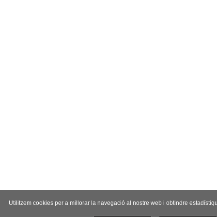
Utilitzem cookies per a millorar la navegació al nostre web i obtindre estadíst